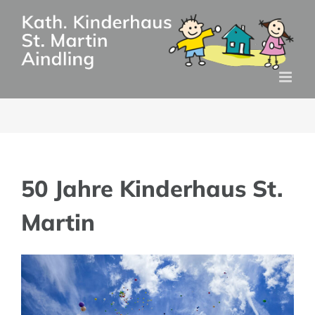
Zum
Inhalt
springen
50 Jahre Kinderhaus St.
Martin
Zeige
grösseres
Bild