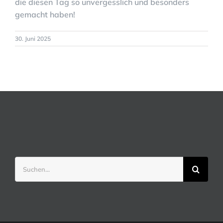
die diesen Tag so unvergesslich und besonders
gemacht haben!
30. Juni 2025
Suche
nach: